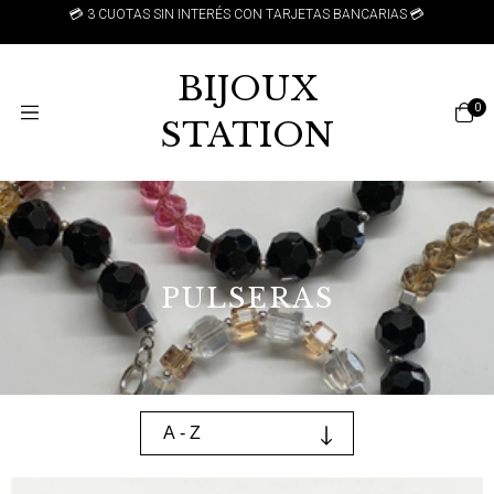
💳 3 CUOTAS SIN INTERÉS CON TARJETAS BANCARIAS 💳
BIJOUX
0
STATION
PULSERAS