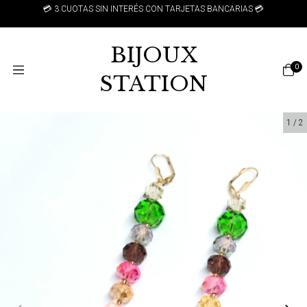
N INTERÉS CON TARJETAS BANCARIAS 💳
💲 10% DE DESC
BIJOUX
0
STATION
1
/
2